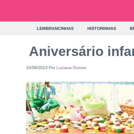
Pular
para
o
LEMBRANCINHAS
HISTORINHAS
B
conteúdo
Aniversário inf
15/08/2013
Por
Luciana Gomes