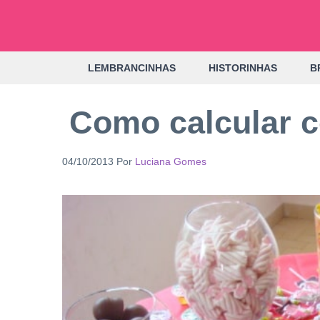
Pular
para
o
LEMBRANCINHAS
HISTORINHAS
B
conteúdo
Como calcular co
04/10/2013
Por
Luciana Gomes