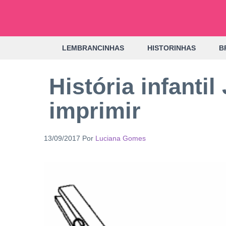
Pular
para
o
LEMBRANCINHAS
HISTORINHAS
B
conteúdo
História infanti
imprimir
13/09/2017
Por
Luciana Gomes