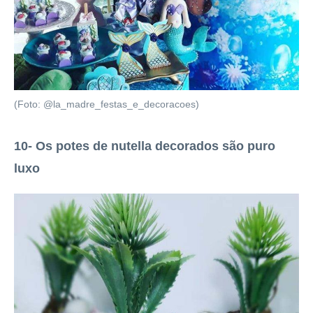
(Foto: @la_madre_festas_e_decoracoes)
10- Os potes de nutella decorados são puro
luxo