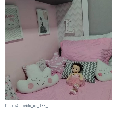
Foto: @querido_ap_138_