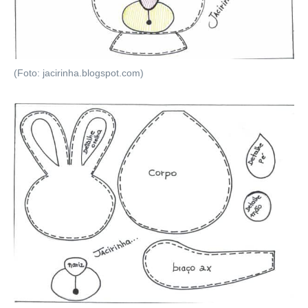
(Foto: jacirinha.blogspot.com)