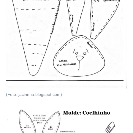
(Foto: jacirinha.blogspot.com)