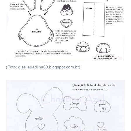
(Foto: gisellepadilha09.blogspot.com.br)