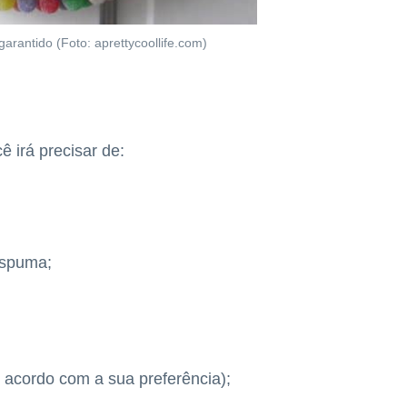
arantido (Foto: aprettycoollife.com)
ê irá precisar de:
espuma;
e acordo com a sua preferência);