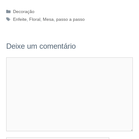
Categorias
Decoração
Tags
Enfeite
,
Floral
,
Mesa
,
passo a passo
Deixe um comentário
Comentário