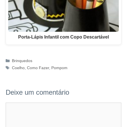
Porta-Lápis Infantil com Copo Descartável
Categorias
Brinquedos
Tags
Coelho
,
Como Fazer
,
Pompom
Deixe um comentário
Comentário