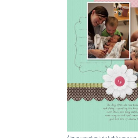
Álbum scrapbook do bebê pode ser fe