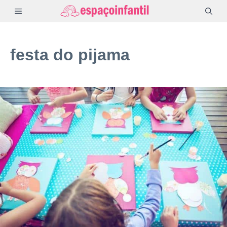
Pular
MENU
para
o
festa do pijama
conteúdo