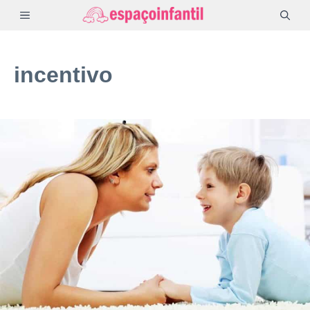
Pular
MENU
para
o
incentivo
conteúdo