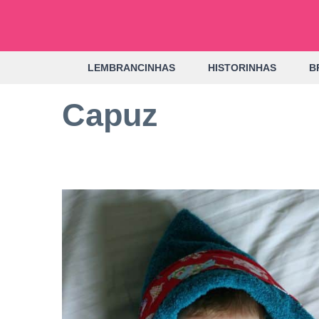
Pular
para
o
LEMBRANCINHAS
HISTORINHAS
B
conteúdo
Capuz