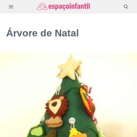
Pular
MENU
para
o
Árvore de Natal
conteúdo